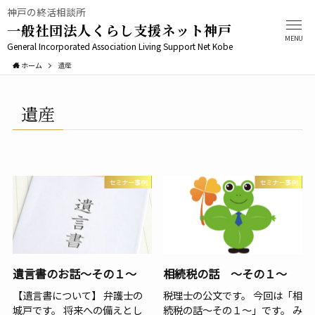
神戸の終活相談所
一般社団法人くらし支援ネット神戸
MENU
General Incorporated Association Living Support Net Kobe
ホーム
遺産
遺産
セミナー事例
セミナー事例
遺言書のお話～その１～
相続税の話 ～その１～
【遺言書について】 弁護士の
税理士の公文です。 今回は「相
城戸です。 将来への備えとし
続税の話～その１～」です。 み